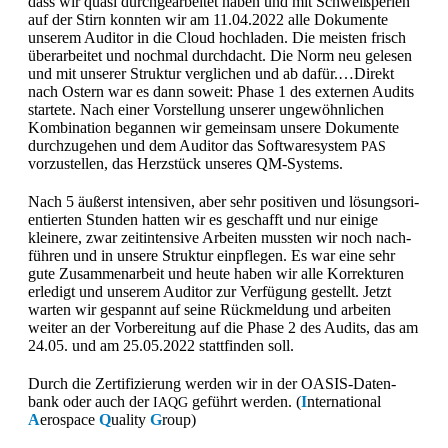
dass wir qua­si durchgear­beit­et haben und mit Schweißperlen
auf der Stirn kon­nten wir am 11.04.2022 alle Doku­mente
unserem Audi­tor in die Cloud hochladen. Die meis­ten frisch
über­ar­beit­et und nochmal durch­dacht. Die Norm neu gele­sen
und mit unser­er Struk­tur ver­glichen und ab dafür.…Direkt
nach Ostern war es dann soweit: Phase 1 des exter­nen Audits
startete. Nach ein­er Vorstel­lung unser­er ungewöhn­lichen
Kom­bi­na­tion began­nen wir gemein­sam unsere Doku­mente
durchzuge­hen und dem Audi­tor das Soft­waresys­tem
PAS
vorzustellen, das Herzstück unseres QM-Systems.
Nach 5 äußerst inten­siv­en, aber sehr pos­i­tiv­en und lösung­sori­
en­tierten Stun­den hat­ten wir es geschafft und nur einige
kleinere, zwar zeit­in­ten­sive Arbeit­en mussten wir noch nach­
führen und in unsere Struk­tur einpfle­gen. Es war eine sehr
gute Zusam­me­nar­beit und heute haben wir alle Kor­rek­turen
erledigt und unserem Audi­tor zur Ver­fü­gung gestellt. Jet­zt
warten wir ges­pan­nt auf seine Rück­mel­dung und arbeit­en
weit­er an der Vor­bere­itung auf die Phase 2 des Audits, das am
24.05. und am 25.05.2022 stat­tfind­en soll.
Durch die Zer­ti­fizierung wer­den wir in der OASIS-Daten­
bank oder auch der
geführt wer­den.
(
I
nter­na­tion­al
IAQG
A
ero­space
Q
ual­i­ty
G
roup)