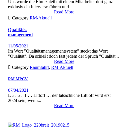
Uns wurde die Ehre zuteil mit einem Mitar­beit­er dort ganz
exk­lu­siv ein Inter­view führen und...
Read More

Category
RM-Aktuell
Qualitäts-
management
11/05/2021
Im Wort ″Qual­itäts­man­age­mentsys­tem″ steckt das Wort
″Qual­ität″. Da schießt doch fast jedem der Spruch ″Qual­ität...
Read More

Category
Raumfahrt
,
RM-Aktuell
RM
MPCV
07/04/2021
L‑3, ‑2, ‑1 … Liftoff … der tat­säch­liche Lift off wird erst
2024 sein, wenn...
Read More