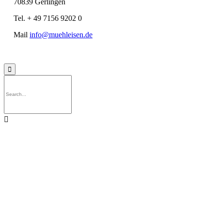
70839 Gerlingen
Tel. + 49 7156 9202 0
Mail
info@muehleisen.de
© 2022 Reinhold Mühleisen GmbH ∙
Datenschutzhinweise
∙
Impressum

