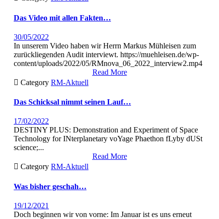
Das
Video
mit allen Fakten…
30/05/2022
In unserem Video haben wir Her­rn Markus Müh­leisen zum
zurück­liegen­den Audit interviewt. https://muehleisen.de/wp-
content/uploads/2022/05/RMnova_06_2022_interview2.mp4
Read More

Category
RM-Aktuell
Das
Schicksal
nimmt seinen Lauf…
17/02/2022
DESTINY PLUS: Demon­stra­tion and Exper­i­ment of Space
Tech­nol­o­gy for INter­plan­e­tary voYage Phaethon fLyby dUSt
science;...
Read More

Category
RM-Aktuell
Was
bisher
geschah…
19/12/2021
Doch begin­nen wir von vorne: Im Jan­u­ar ist es uns erneut