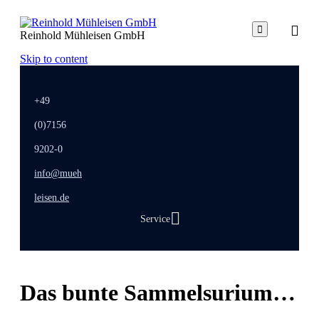

Reinhold Mühleisen GmbH
Skip to content
+49
(0)7156
9202-0
info@mueh
leisen.de
Service
Das
bunte
Sammelsurium…