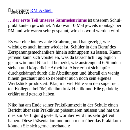

Category
RM-Aktuell
30/04/2022
…der erste Teil unseres Sam­mel­suri­ums
ist unserem Schul­
prak­tikan­ten gewid­met. Niko war 10 Mal jew­eils mon­tags bei
und wir waren sehr ges­pan­nt, wie das wohl wer­den wird.
RM
Es war eine inter­es­sante Erfahrung und hat gezeigt, wie
wichtig es auch immer wieder ist, Schüler in den Beruf des
Zerspanungsmechanikers hinein schnup­pern zu lassen. Kaum
jemand kann sich vorstellen, was da tat­säch­lich Tag täglich
getan wird und Niko hat bemerkt, wie anstren­gend 6 Stun­den
ste­hen und kör­per­liche Arbeit ist. Aber er hat sich tapfer
durchgekämpft durch alle Abteilun­gen und über­all ein wenig
hinein geschaut und so neben­her auch noch sein eigenes
Werk­stück pro­duziert. Klar, mit viel Hil­fe von den super net­
ten Kol­le­gen bei
, die ihm trotz Hek­tik und Eile geduldig
RM
erk­lärt und gezeigt haben.
Niko hat am Ende sein­er Prak­tikum­szeit in der Schule einen
Bericht über sein Prak­tikum präsen­tieren müssen und hat uns
dies zur Ver­fü­gung gestellt, worüber wird uns sehr gefreut
haben. Diese Präsen­ta­tion und noch mehr über das Prak­tikum
kön­nen Sie sich gerne anschauen: