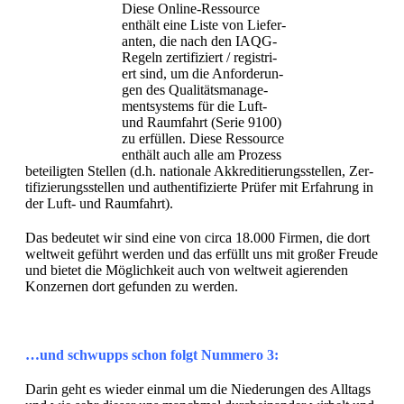
Diese Online-Ressource
enthält eine Liste von Liefer­
an­ten, die nach den IAQG-
Regeln zer­ti­fiziert / reg­istri­
ert sind, um die Anforderun­
gen des Qual­itäts­man­age­
mentsys­tems für die Luft-
und Raum­fahrt (Serie 9100)
zu erfüllen.
Diese Ressource
enthält auch alle am Prozess
beteiligten Stellen (d.h. nationale Akkred­i­tierungsstellen, Zer­
ti­fizierungsstellen und authen­tifizierte Prüfer mit Erfahrung in
der Luft- und Raumfahrt).
Das bedeutet wir sind eine von cir­ca 18.000 Fir­men, die dort
weltweit geführt wer­den und das erfüllt uns mit großer Freude
und bietet die Möglichkeit auch von weltweit agieren­den
Konz­er­nen dort gefun­den zu werden.
…und schwup­ps schon fol­gt Num­mero 3:
Darin geht es wieder ein­mal um die Niederun­gen des All­t­ags