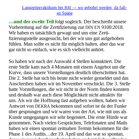
Langzeit­prrak­tikum bei
— wo gebohrt wer­den, da fall­
RM
en Späne
…und der zweite Teil
fol­gt sogle­ich. Der beschreibt unsere
Vor­bere­itung auf die Zer­ti­fizierung zur
9100:2018.
DIN
EN
Wir haben es tat­säch­lich gewagt und uns eine Zer­ti­
fizierungsstelle aus­ge­sucht, bei der wir uns gut aufge­hoben
fühlen. Man sollte es nicht für möglich hal­ten, aber das war
gar nicht so ein­fach, wie es sich vielle­icht anhört.
So haben wir nach der Auswahl 4 Stellen kon­tak­tiert. Die
erste Stelle kam nach 4 Monat­en mit einem Ange­bot um die
Kurve, dass unsere Vorstel­lun­gen deut­lich über­schrit­ten hat.
Die 2. Stelle hat sich bis heute nicht wieder gemeldet und das
Anschreiben haben wir im Novem­ber ver­schickt. Die 3. Stelle
hat­te Vorstel­lun­gen, die wir nicht in der Norm find­en kon­nten
und deshalb war auch diese Möglichkeit nicht attrak­tiv für
uns. Als wir die Hoff­nung fast aufgeben woll­ten, haben wir
Antwort von
bekom­men und sofort ist da der Funke
DEKRA
über gesprun­gen und wir waren von der Art, wie mit uns als
Kunde umge­gan­gen wir sehr begeis­tert. Die erste Hürde war
genom­men. Nach vie­len Gesprächen, Tele­fonat­en und Mails
haben wir einen spon­tan zeit­na­hen Ter­min bekom­men für die
Phase 1 des Audits…der 19. April und das war so spon­tan,