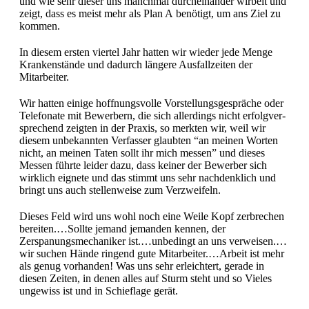
und wie sehr dieser uns manch­mal durcheinan­der wirbelt und
zeigt, dass es meist mehr als Plan A benötigt, um ans Ziel zu
kommen.
In diesem ersten vier­tel Jahr hat­ten wir wieder jede Menge
Kranken­stände und dadurch län­gere Aus­fal­lzeit­en der
Mitarbeiter.
Wir hat­ten einige hoff­nungsvolle Vorstel­lungs­ge­spräche oder
Tele­fonate mit Bewer­bern, die sich allerd­ings nicht erfol­gver­
sprechend zeigten in der Prax­is, so merk­ten wir, weil wir
diesem unbekan­nten Ver­fass­er glaubten “an meinen Worten
nicht, an meinen Tat­en sollt ihr mich messen” und dieses
Messen führte lei­der dazu, dass kein­er der Bewer­ber sich
wirk­lich eignete und das stimmt uns sehr nach­den­klich und
bringt uns auch stel­len­weise zum Verzweifeln.
Dieses Feld wird uns wohl noch eine Weile Kopf zer­brechen
bereiten.…Sollte jemand jeman­den ken­nen, der
Zerspanungsmechaniker ist.…unbedingt an uns verweisen.…
wir suchen Hände rin­gend gute Mitarbeiter.…Arbeit ist mehr
als genug vorhan­den! Was uns sehr erle­ichtert, ger­ade in
diesen Zeit­en, in denen alles auf Sturm ste­ht und so Vieles
ungewiss ist und in Schieflage gerät.