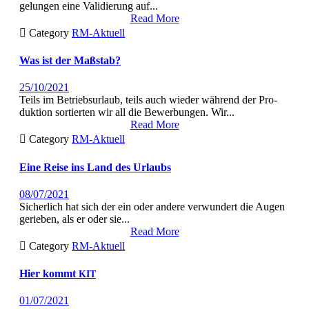
gelun­gen eine Vali­dierung auf...
Read More

Category
RM-Aktuell
Was ist der Maßstab?
25/10/2021
Teils im Betrieb­surlaub, teils auch wieder während der Pro­
duk­tion sortierten wir all die Bewer­bun­gen. Wir...
Read More

Category
RM-Aktuell
Eine Reise ins
Land
des Urlaubs
08/07/2021
Sicher­lich hat sich der ein oder andere ver­wun­dert die Augen
gerieben, als er oder sie...
Read More

Category
RM-Aktuell
Hier kommt
KIT
01/07/2021