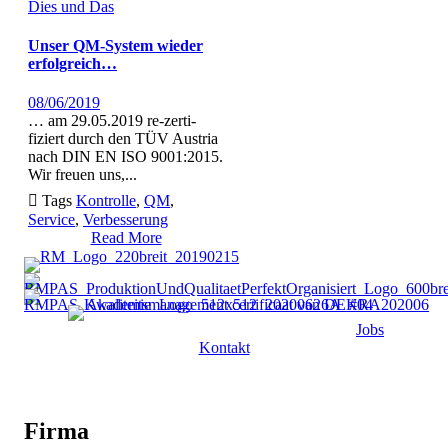
Dies und Das
Unser QM-System wieder
erfolgreich…
08/06/2019
… am 29.05.2019 re-zer­ti­
fiziert durch den TÜV Aus­tria
nach DIN EN ISO 9001:2015.
Wir freuen uns,...

Tags
Kontrolle
,
QM
,
Service
,
Verbesserung
Read More
Jobs
Kontakt
Firma