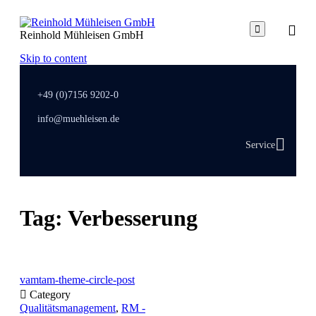

Reinhold Mühleisen GmbH
Skip to content
+49 (0)7156 9202-0
info@muehleisen.de
Service
Tag:
Verbesserung
vamtam-theme-circle-post

Category
Qualitätsmanagement
,
RM -