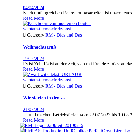
04/04/2024
Nach umfan­gre­ichen Ren­ovierungsar­beit­en ist unser neu
Read More
vamtam-theme-circle-post

Category
RM - Dies und Das
Weihnachtsgruß
19/12/2023
Es ist Zeit. Es ist an der Zeit, sich mit Freude zurück an da
Read More
vamtam-theme-circle-post

Category
RM - Dies und Das
Wir starten in den …
21/07/2023
… und machen Betrieb­s­fe­rien vom 22.07.2023 bis 10.08.20
Read More