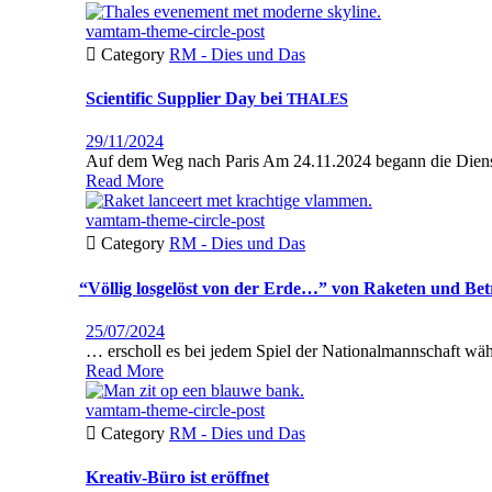
vamtam-theme-circle-post

Category
RM - Dies und Das
Scientific Supplier Day bei
THALES
29/11/2024
Auf dem Weg nach Paris Am 24.11.2024 begann die Dien­stre
Read More
vamtam-theme-circle-post

Category
RM - Dies und Das
“
Völlig losgelöst von der Erde…” von Raketen und Betr
25/07/2024
… erscholl es bei jedem Spiel der National­mannschaft währ
Read More
vamtam-theme-circle-post

Category
RM - Dies und Das
Kreativ-Büro ist eröffnet