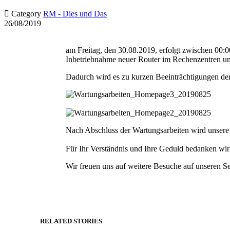

Category
RM - Dies und Das
26/08/2019
am Fre­itag, den 30.08.2019, erfol­gt zwis­chen 00
Inbe­trieb­nahme neuer Router im Rechen­zen­tren u
Dadurch wird es zu kurzen Beein­träch­ti­gun­gen der
Nach Abschluss der
Wartungsar­beit­en wird unsere
Für Ihr Ver­ständ­nis und Ihre Geduld bedanken wir
Wir freuen uns auf weit­ere Besuche auf unseren Sei
RELATED STORIES