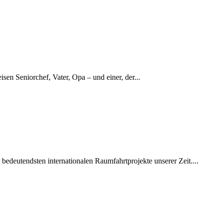
n Seniorchef, Vater, Opa – und ein­er, der...
u­tend­sten inter­na­tionalen Raum­fahrt­pro­jek­te unser­er Zeit....