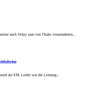
ise nach Velizy zum von Thales ver­anstal­teten...
iebsferien
end der EM. Lei­der war die Leis­tung...