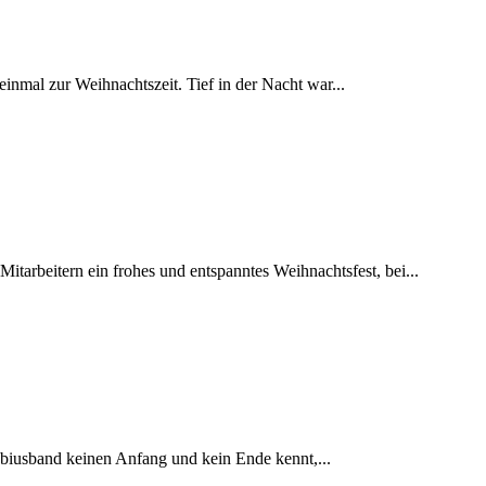
­mal zur Weihnachtszeit. Tief in der Nacht war...
r­beit­ern ein fro­hes und entspan­ntes Wei­h­nachts­fest, bei...
öbius­band keinen Anfang und kein Ende ken­nt,...