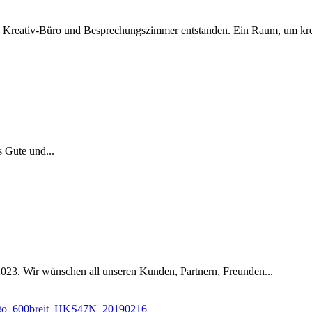
es Kreativ-Büro und Besprechungsz­im­mer entstanden. Ein Raum, um kreat
s Gute und...
23. Wir wün­schen all unseren Kun­den, Part­nern, Fre­un­den...