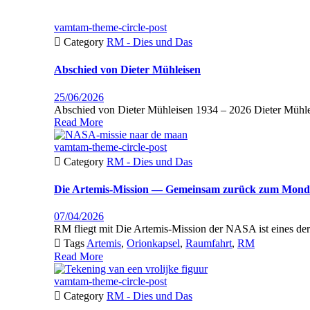
vamtam-theme-circle-post

Category
RM - Dies und Das
Abschied von Dieter Mühleisen
25/06/2026
Abschied von Dieter Mühleisen 1934 – 2026 Dieter Mühleise
Read More
vamtam-theme-circle-post

Category
RM - Dies und Das
Die
Artemis-Mission
— Gemeinsam zurück
zum Mond
07/04/2026
RM fliegt mit Die Artemis-Mis­sion der NASA ist eines der bede

Tags
Artemis
,
Orionkapsel
,
Raumfahrt
,
RM
Read More
vamtam-theme-circle-post

Category
RM - Dies und Das