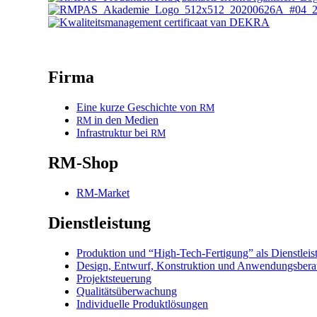
Firma
Eine kurze Geschichte von
RM
in den Medien
RM
Infrastruktur bei
RM
RM-Shop
RM-Market
Dienstleistung
Produktion und “High-Tech-Fertigung” als Dienstleis
Design, Entwurf, Konstruktion und Anwendungsbera
Projektsteuerung
Qualitätsüberwachung
Individuelle Produktlösungen