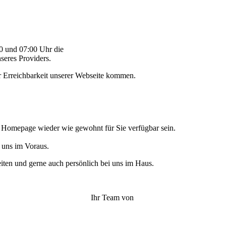
:00 und 07:00 Uhr die
nseres Providers.
 Erre­ich­barkeit unser­er Web­seite kommen.
 Home­page wieder wie gewohnt für Sie ver­füg­bar sein.
 uns i
m Voraus.
t­en und gerne auch per­sön­lich bei uns im Haus.
Ihr Team von