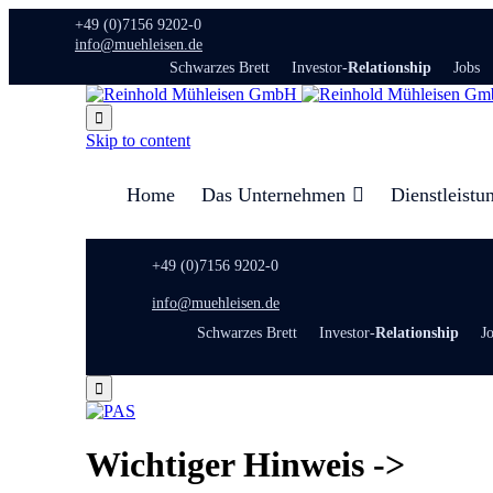
+49 (0)7156 9202-0
info@muehleisen.de
Schwarzes Brett
Investor-
Relationship
Jobs

Skip to content
Home
Das Unternehmen
Dienstleistu
+49 (0)7156 9202-0
info@muehleisen.de
Schwarzes Brett
Investor-
Relationship
J

Wichtiger Hinweis ->